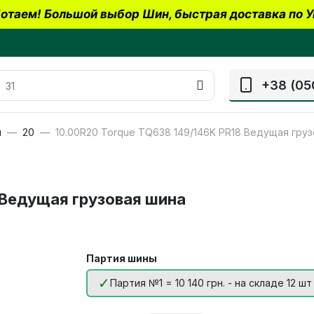
отаем! Большой выбор Шин, быстрая доставка по У
+38 (05
ы
20
10.00R20 Torque TQ638 149/146K PR18 Ведущая гру
 Ведущая грузовая шина
Партия шины
Партия №1 = 10 140 грн. - на складе 12 шт