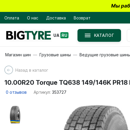
Мы раб
Оплата
О нас
Доставка
Возврат
КАТАЛОГ
UA
RU
Магазин шин
Грузовые шины
Ведущие грузовые шин
Назад в каталог
10.00R20 Torque TQ638 149/146K PR18
0
отзывов
Артикул:
353727