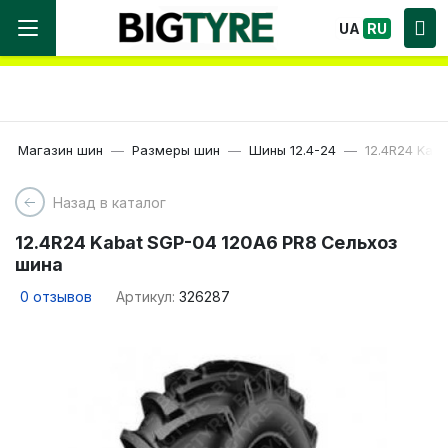
Мы работаем! Большой выбор Шин, быстрая
UA
RU
доставка по Украине!
Магазин шин
Размеры шин
Шины 12.4-24
12.4R24 Kab
Назад в каталог
12.4R24 Kabat SGP-04 120A6 PR8 Сельхоз
шина
0
отзывов
Артикул:
326287