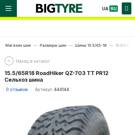
Мы работаем! Большой выбор Шин, быстрая
UA
RU
доставка по Украине!
Магазин шин
Размеры шин
Шины 15.5/65-18
15.5/65R1
Назад в каталог
15.5/65R18 RoadHiker QZ-703 TT PR12
Сельхоз шина
0
отзывов
Артикул:
444144