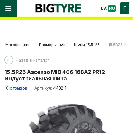
Мы работаем! Большой выбор Шин, быстрая
UA
RU
доставка по Украине!
Магазин шин
Размеры шин
Шины 15.5-25
15.5R25 Asc
Назад в каталог
15.5R25 Ascenso MIB 406 168A2 PR12
Индустриальная шина
0
отзывов
Артикул:
443211