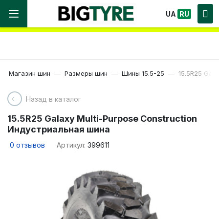
Мы работаем! Большой выбор Шин, быстрая
UA
RU
доставка по Украине!
Магазин шин
Размеры шин
Шины 15.5-25
15.5R25 Gala
Назад в каталог
15.5R25 Galaxy Multi-Purpose Construction
Индустриальная шина
0
отзывов
Артикул:
399611