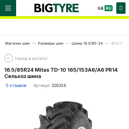
Мы работаем! Большой выбор Шин, быстрая
UA
RU
доставка по Украине!
Магазин шин
Размеры шин
Шины 16.5/85-24
16.5/85R
Назад в каталог
16.5/85R24 Mitas TD-10 165/153A6/A6 PR14
Сельхоз шина
0
отзывов
Артикул:
326324