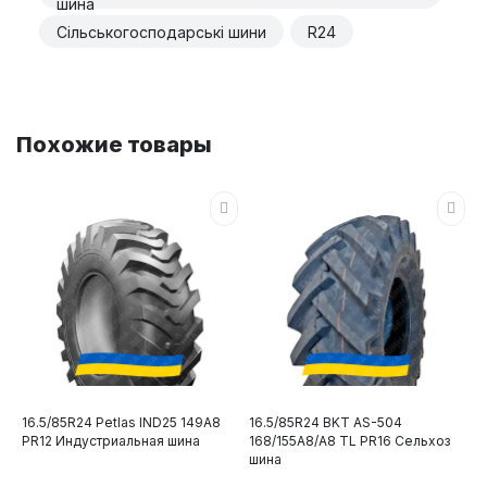
шина
Сільськогосподарські шини
R24
Похожие товары
16.5/85R24 Petlas IND25 149A8
16.5/85R24 BKT AS-504
PR12 Индустриальная шина
168/155A8/A8 TL PR16 Сельхоз
шина