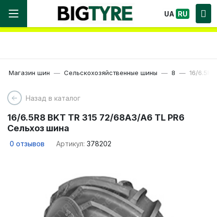
Мы работаем! Большой выбор Шин, быстрая
UA
RU
доставка по Украине!
Магазин шин
Сельскохозяйственные шины
8
16/6.5R8
Назад в каталог
16/6.5R8 BKT TR 315 72/68A3/A6 TL PR6
Сельхоз шина
0
отзывов
Артикул:
378202