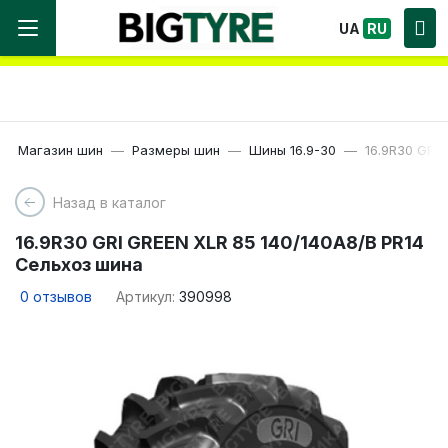
Мы работаем! Большой выбор Шин, быстрая
UA
RU
доставка по Украине!
Магазин шин
Размеры шин
Шины 16.9-30
16.9R30 GRI
Назад в каталог
16.9R30 GRI GREEN XLR 85 140/140A8/B PR14
Сельхоз шина
0
отзывов
Артикул:
390998