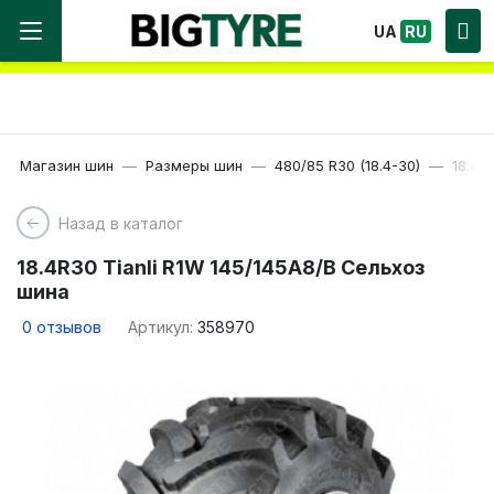
Мы работаем! Большой выбор Шин, быстрая
UA
RU
доставка по Украине!
Магазин шин
Размеры шин
480/85 R30 (18.4-30)
18.4R
Назад в каталог
18.4R30 Tianli R1W 145/145A8/B Сельхоз
шина
0
отзывов
Артикул:
358970