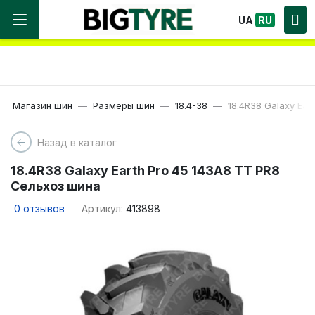
Мы работаем! Большой выбор Шин, быстрая
UA
RU
доставка по Украине!
Магазин шин
Размеры шин
18.4-38
18.4R38 Galaxy Ear
Назад в каталог
18.4R38 Galaxy Earth Pro 45 143A8 TT PR8
Сельхоз шина
0
отзывов
Артикул:
413898