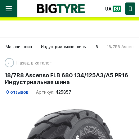
Мы работаем! Большой выбор Шин, быстрая
UA
RU
доставка по Украине!
Магазин шин
Индустриальные шины
8
18/7R8 Ascenso
Назад в каталог
18/7R8 Ascenso FLB 680 134/125A3/A5 PR16
Индустриальная шина
0
отзывов
Артикул:
425857