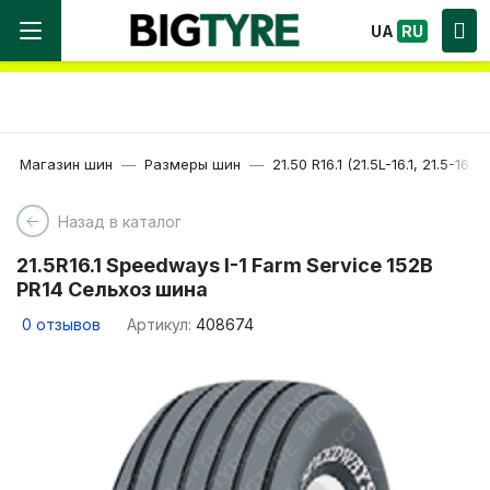
Мы работаем! Большой выбор Шин, быстрая
UA
RU
доставка по Украине!
Магазин шин
Размеры шин
21.50 R16.1 (21.5L-16.1, 21.5-16.1)
Назад в каталог
21.5R16.1 Speedways I-1 Farm Service 152B
PR14 Сельхоз шина
0
отзывов
Артикул:
408674