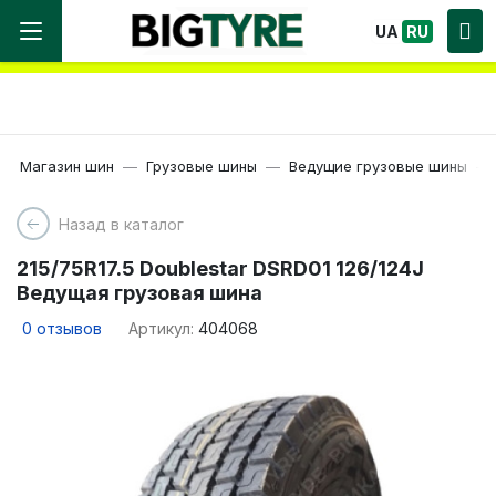
Мы работаем! Большой выбор Шин, быстрая
UA
RU
доставка по Украине!
Магазин шин
Грузовые шины
Ведущие грузовые шины
Назад в каталог
215/75R17.5 Doublestar DSRD01 126/124J
Ведущая грузовая шина
0
отзывов
Артикул:
404068