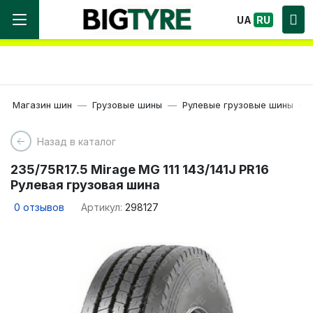
Мы работаем! Большой выбор Шин, быстрая
UA
RU
доставка по Украине!
Магазин шин
Грузовые шины
Рулевые грузовые шины
Назад в каталог
235/75R17.5 Mirage MG 111 143/141J PR16
Рулевая грузовая шина
0
отзывов
Артикул:
298127