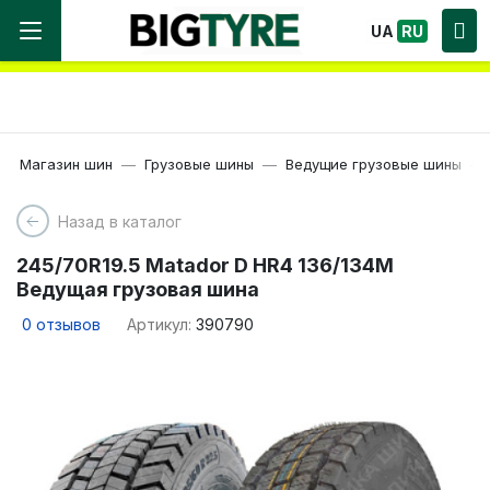
Мы работаем! Большой выбор Шин, быстрая
UA
RU
доставка по Украине!
Магазин шин
Грузовые шины
Ведущие грузовые шины
Назад в каталог
245/70R19.5 Matador D HR4 136/134M
Ведущая грузовая шина
0
отзывов
Артикул:
390790