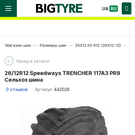
Мы работаем! Большой выбор Шин, быстрая
UA
RU
доставка по Украине!
Магазин шин
Размеры шин
26X12.00 R12 (26X12-12)
26
Назад в каталог
26/12R12 Speedways TRENCHER 117A3 PR8
Сельхоз шина
0
отзывов
Артикул:
442026