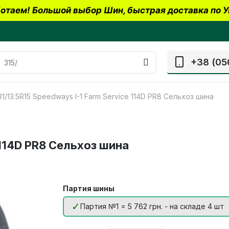
отаем! Большой выбор Шин, быстрая доставка по У
+38 (05
31/13.5R15 Speedways I-1 Farm Service 114D PR8 Сельхоз шина
 114D PR8 Сельхоз шина
Партия шины
Партия №1 = 5 762 грн. - на складе 4 шт