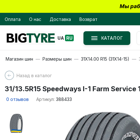
Мы раб
Оплата
О нас
Доставка
Возврат
КАТАЛОГ
UA
RU
Магазин шин
Размеры шин
31X14.00 R15 (31X14-15)
Назад в каталог
31/13.5R15 Speedways I-1 Farm Service
0
отзывов
Артикул:
388433