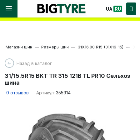
Мы работаем! Большой выбор Шин, быстрая
UA
RU
доставка по Украине!
Магазин шин
Размеры шин
31X16.00 R15 (31X16-15)
31/
Назад в каталог
31/15.5R15 BKT TR 315 121B TL PR10 Сельхоз
шина
0
отзывов
Артикул:
355914