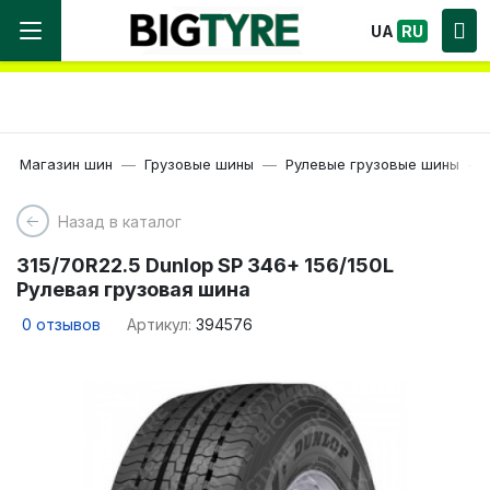
Мы работаем! Большой выбор Шин, быстрая
UA
RU
доставка по Украине!
Магазин шин
Грузовые шины
Рулевые грузовые шины
Назад в каталог
315/70R22.5 Dunlop SP 346+ 156/150L
Рулевая грузовая шина
0
отзывов
Артикул:
394576