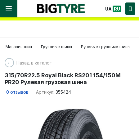
Мы работаем! Большой выбор Шин, быстрая
UA
RU
доставка по Украине!
Магазин шин
Грузовые шины
Рулевые грузовые шины
Назад в каталог
315/70R22.5 Royal Black RS201 154/150M
PR20 Рулевая грузовая шина
0
отзывов
Артикул:
355424