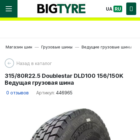
Мы работаем! Большой выбор Шин, быстрая
UA
RU
доставка по Украине!
Магазин шин
Грузовые шины
Ведущие грузовые шины
Назад в каталог
315/80R22.5 Doublestar DLD100 156/150K
Ведущая грузовая шина
0
отзывов
Артикул:
446965