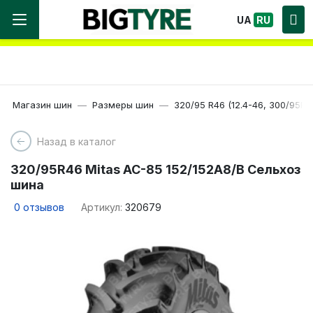
Мы работаем! Большой выбор Шин, быстрая
UA
RU
доставка по Украине!
Магазин шин
Размеры шин
320/95 R46 (12.4-46, 300/95R4
Назад в каталог
320/95R46 Mitas AC-85 152/152A8/B Сельхоз
шина
0
отзывов
Артикул:
320679