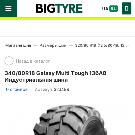
Мы работаем! Большой выбор Шин, быстрая
UA
RU
доставка по Украине!
Магазин шин
Размеры шин
320/80 R18 (12.5/80-18, 12.5-18
Назад в каталог
340/80R18 Galaxy Multi Tough 136A8
Индустриальная шина
0
отзывов
Артикул:
323499