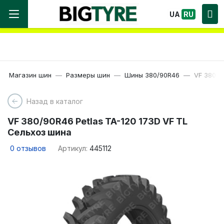
Мы работаем! Большой выбор Шин, быстрая
UA
RU
доставка по Украине!
Магазин шин
Размеры шин
Шины 380/90R46
VF 380/9
Назад в каталог
VF 380/90R46 Petlas TA-120 173D VF TL
Сельхоз шина
0
отзывов
Артикул:
445112