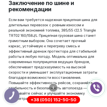
Заключение по шине и
рекомендации
Если вам требуется надежная прицепная шина для
длительных перевозок с ровным износом и
реальной экономией топлива, 385/55 r22.5 Triangle
TRT02 160/158J/L Прицепная грузовая шина станет
грамотным выбором. Она сочетает прочный
каркас, устойчивую к перегреву смесь и
эффективный дренаж протектора для стабильной
работы в любую погоду. Модель оптимальна для
современных полуприцепов ведущих брендов,
обеспечивает предсказуемость на высокой
скорости и уменьшает эксплуатационные затраты
благодаря возможности восстановления.
Повышайте эффективность рейсов, сохраняйте
стабильность и безопасность автопоезда —
заказывайте сейчас и улучшайте экономику
километра пробега вашего бизнеса.
+38 (050) 152-50-50