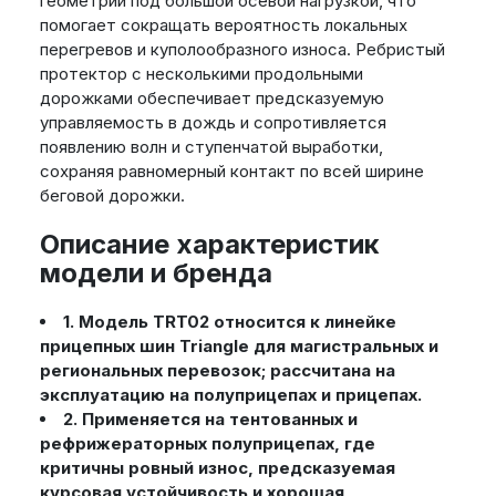
геометрии под большой осевой нагрузкой, что
помогает сокращать вероятность локальных
перегревов и куполообразного износа. Ребристый
протектор с несколькими продольными
дорожками обеспечивает предсказуемую
управляемость в дождь и сопротивляется
появлению волн и ступенчатой выработки,
сохраняя равномерный контакт по всей ширине
беговой дорожки.
Описание характеристик
модели и бренда
1. Модель TRT02 относится к линейке
прицепных шин Triangle для магистральных и
региональных перевозок; рассчитана на
эксплуатацию на полуприцепах и прицепах.
2. Применяется на тентованных и
рефрижераторных полуприцепах, где
критичны ровный износ, предсказуемая
курсовая устойчивость и хорошая