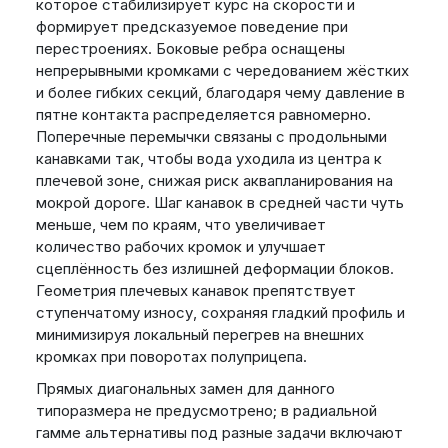
которое стабилизирует курс на скорости и
формирует предсказуемое поведение при
перестроениях. Боковые ребра оснащены
непрерывными кромками с чередованием жёстких
и более гибких секций, благодаря чему давление в
пятне контакта распределяется равномерно.
Поперечные перемычки связаны с продольными
канавками так, чтобы вода уходила из центра к
плечевой зоне, снижая риск аквапланирования на
мокрой дороге. Шаг канавок в средней части чуть
меньше, чем по краям, что увеличивает
количество рабочих кромок и улучшает
сцеплённость без излишней деформации блоков.
Геометрия плечевых канавок препятствует
ступенчатому износу, сохраняя гладкий профиль и
минимизируя локальный перегрев на внешних
кромках при поворотах полуприцепа.
Прямых диагональных замен для данного
типоразмера не предусмотрено; в радиальной
гамме альтернативы под разные задачи включают