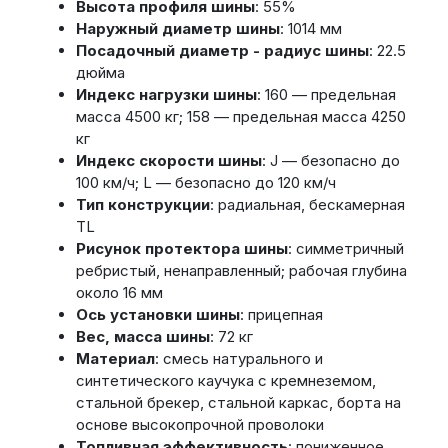
Высота профиля шины
: 55%
Наружный диаметр шины
: 1014 мм
Посадочный диаметр - радиус шины
: 22.5
дюйма
Индекс нагрузки шины
: 160 — предельная
масса 4500 кг; 158 — предельная масса 4250
кг
Индекс скорости шины
: J — безопасно до
100 км/ч; L — безопасно до 120 км/ч
Тип конструкции
: радиальная, бескамерная
TL
Рисунок протектора шины
: симметричный
ребристый, ненаправленный; рабочая глубина
около 16 мм
Ось установки шины
: прицепная
Вес, масса шины
: 72 кг
Материал
: смесь натурального и
синтетического каучука с кремнеземом,
стальной брекер, стальной каркас, борта на
основе высокопрочной проволоки
Топливная эффективность
: пониженное