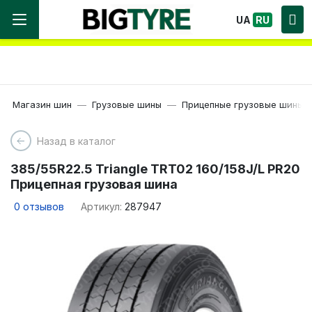
Мы работаем! Большой выбор Шин, быстрая
UA
RU
доставка по Украине!
Магазин шин
Грузовые шины
Прицепные грузовые шины
Назад в каталог
385/55R22.5 Triangle TRT02 160/158J/L PR20
Прицепная грузовая шина
0
отзывов
Артикул:
287947