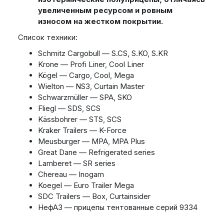
увеличенным ресурсом и ровным
износом на жестком покрытии.
Список техники:
Schmitz Cargobull — S.CS, S.KO, S.KR
Krone — Profi Liner, Cool Liner
Kögel — Cargo, Cool, Mega
Wielton — NS3, Curtain Master
Schwarzmüller — SPA, SKO
Fliegl — SDS, SCS
Kässbohrer — STS, SCS
Kraker Trailers — K-Force
Meusburger — MPA, MPA Plus
Great Dane — Refrigerated series
Lamberet — SR series
Chereau — Inogam
Koegel — Euro Trailer Mega
SDC Trailers — Box, Curtainsider
НефАЗ — прицепы тентованные серий 9334