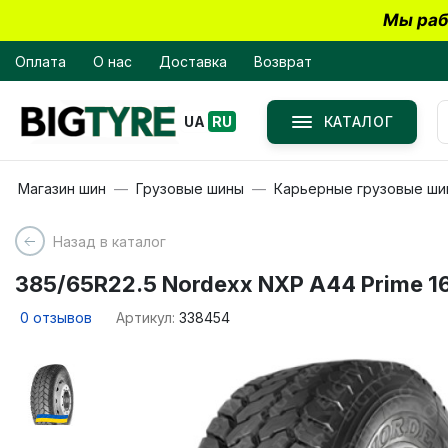
Мы раб
Оплата
О нас
Доставка
Возврат
КАТАЛОГ
UA
RU
Магазин шин
Грузовые шины
Карьерные грузовые ши
Назад в каталог
385/65R22.5 Nordexx NXP A44 Prime 1
0
отзывов
Артикул:
338454