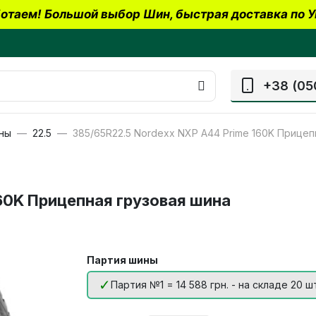
отаем! Большой выбор Шин, быстрая доставка по У
+38 (05
ны
22.5
385/65R22.5 Nordexx NXP A44 Prime 160K Прицеп
60K Прицепная грузовая шина
Партия шины
Партия №1 = 14 588 грн. - на складе 20 ш