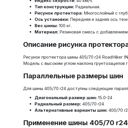
Индекс скорости:
40 км/ч.
Тип конструкции:
Радиальная.
Рисунок протектора:
Многослойный с глуб
Ось установки:
Передняя и задняя ось техн
Вес шины:
100 кг.
Материал:
Резиновая смесь с добавлением
Описание рисунка протектора
Рисунок протектора шины 405/70 r24 RoadHiker I
Модель с высоким углом наклона грунтозацепов 
Параллельные размеры шин
Для шины 405/70 r24 доступны следующие парал
Диагональный размер шин:
15.0-24
Радиальный размер:
405/70 r24
Альтернативные варианты шин:
400/70 r24
Применение шины 405/70 r24