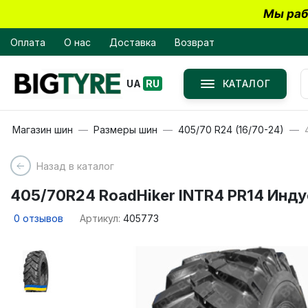
Мы раб
Оплата
О нас
Доставка
Возврат
КАТАЛОГ
UA
RU
Магазин шин
Размеры шин
405/70 R24 (16/70-24)
Назад в каталог
405/70R24 RoadHiker INTR4 PR14 Инд
0
отзывов
Артикул:
405773