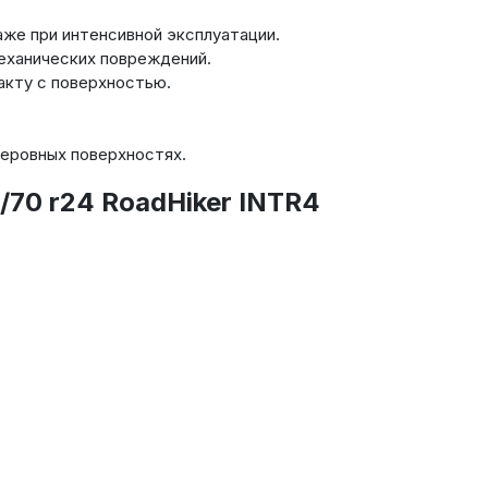
аже при интенсивной эксплуатации.
еханических повреждений.
кту с поверхностью.
неровных поверхностях.
70 r24 RoadHiker INTR4