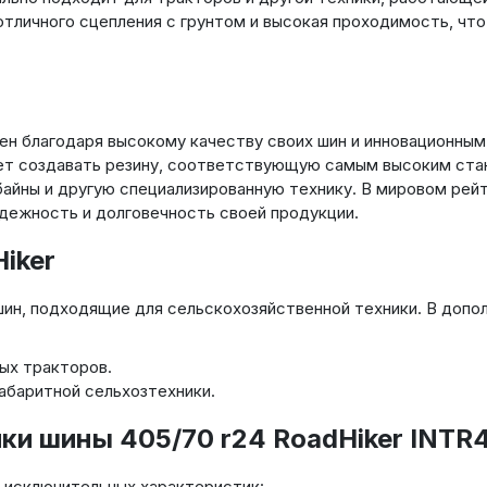
отличного сцепления с грунтом и высокая проходимость, чт
тен благодаря высокому качеству своих шин и инновационным
ет создавать резину, соответствующую самым высоким стан
байны и другую специализированную технику. В мировом рей
адежность и долговечность своей продукции.
iker
ин, подходящие для сельскохозяйственной техники. В допол
ых тракторов.
абаритной сельхозтехники.
ки шины 405/70 r24 RoadHiker INTR
м исключительных характеристик: