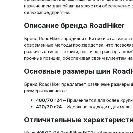
назначением данной шины является обеспечение 
сельхозпредприятий.
Описание бренда RoadHiker
Бренд RoadHiker зародился в Китае и стал извес
современные методы производства, что позволя
различных типов техники, включая тракторы, ком
прочные позиции, обеспечивая своим клиентам н
Основные размеры шин RoadH
Бренд RoadHiker предлагает различные размеры ш
размеры включают:
480/70 r24
– Применяется для более крупн
420/70 r24
– Идеально подходит для малог
Отличительные характеристи
Шина 405/70 r24 RoadHiker INTR4 обладает рядо