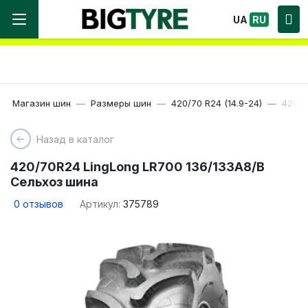
Мы работаем! Большой выбор Шин, быстрая
UA
RU
доставка по Украине!
Магазин шин
Размеры шин
420/70 R24 (14.9-24)
420/7
Назад в каталог
420/70R24 LingLong LR700 136/133A8/B
Сельхоз шина
0
отзывов
Артикул:
375789