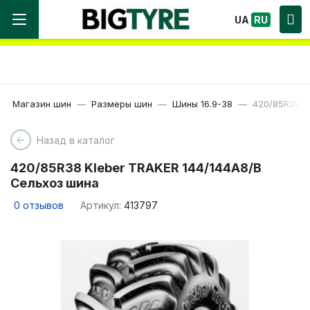
Мы работаем! Большой выбор Шин, быстрая
UA
RU
доставка по Украине!
Магазин шин
Размеры шин
Шины 16.9-38
420/85R38 K
Назад в каталог
420/85R38 Kleber TRAKER 144/144A8/B
Сельхоз шина
0
отзывов
Артикул:
413797