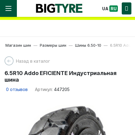
Мы работаем! Большой выбор Шин, быстрая
UA
RU
доставка по Украине!
Магазин шин
Размеры шин
Шины 6.50-10
6.5R10 Addo
Назад в каталог
6.5R10 Addo EFICIENTE Индустриальная
шина
0
отзывов
Артикул:
447205