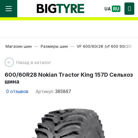
Мы работаем! Большой выбор Шин, быстрая
UA
RU
доставка по Украине!
Магазин шин
Размеры шин
VF 600/60r28 (vf 600 60r28)
Назад в каталог
600/60R28 Nokian Tractor King 157D Сельхоз
шина
0
отзывов
Артикул:
385867