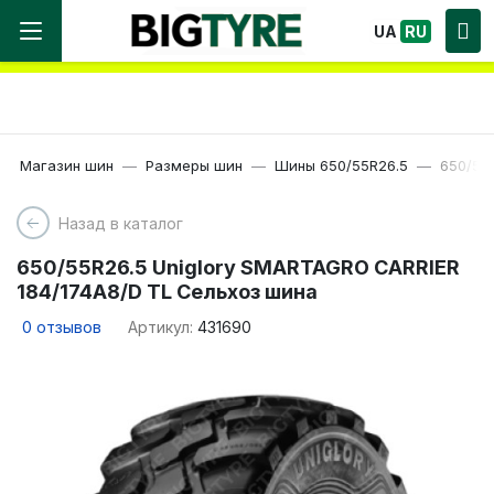
Мы работаем! Большой выбор Шин, быстрая
UA
RU
доставка по Украине!
Магазин шин
Размеры шин
Шины 650/55R26.5
650/55
Назад в каталог
650/55R26.5 Uniglory SMARTAGRO CARRIER
184/174A8/D TL Сельхоз шина
0
отзывов
Артикул:
431690