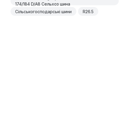
174/184 D/A8 Сельхоз шина
Сільськогосподарські шини
R26.5