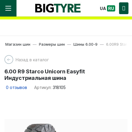
Мы работаем! Большой выбор Шин, быстрая
UA
RU
доставка по Украине!
Магазин шин
Размеры шин
Шины 6.00-9
6.00R9 Starc
Назад в каталог
6.00 R9 Starco Unicorn Easyfit
Индустриальная шина
0
отзывов
Артикул:
318105