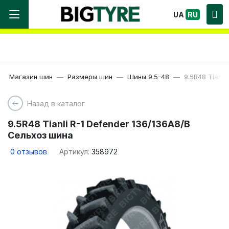
Мы работаем! Большой выбор Шин, быстрая
UA
RU
доставка по Украине!
Магазин шин
Размеры шин
Шины 9.5-48
9.5R48 Tianli
Назад в каталог
9.5R48 Tianli R-1 Defender 136/136A8/B
Сельхоз шина
0
отзывов
Артикул:
358972