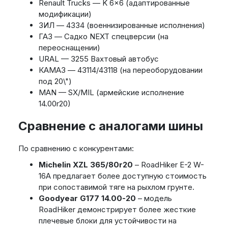
Renault Trucks — K 6x6 (адаптированные
модификации)
ЗИЛ — 4334 (военнизированные исполнения)
ГАЗ — Садко NEXT спецверсии (на
переоснащении)
URAL — 3255 Вахтовый автобус
КАМАЗ — 43114/43118 (на переоборудовании
под 20\")
MAN — SX/MIL (армейские исполнение
14.00r20)
Сравнение с аналогами шины
По сравнению с конкурентами:
Michelin XZL 365/80r20
– RoadHiker E-2 W-
16A предлагает более доступную стоимость
при сопоставимой тяге на рыхлом грунте.
Goodyear G177 14.00-20
– модель
RoadHiker демонстрирует более жесткие
плечевые блоки для устойчивости на