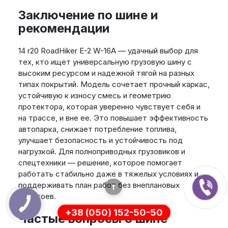
Заключение по шине и
рекомендации
14 r20 RoadHiker E-2 W-16A — удачный выбор для
тех, кто ищет универсальную грузовую шину с
высоким ресурсом и надежной тягой на разных
типах покрытий. Модель сочетает прочный каркас,
устойчивую к износу смесь и геометрию
протектора, которая уверенно чувствует себя и
на трассе, и вне ее. Это повышает эффективность
автопарка, снижает потребление топлива,
улучшает безопасность и устойчивость под
нагрузкой. Для полноприводных грузовиков и
спецтехники — решение, которое помогает
работать стабильно даже в тяжелых условиях и
поддерживать план работ без внеплановых
простоев.
+38 (050) 152-50-50
Частые вопросы о шине