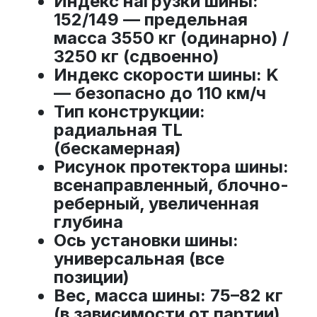
Индекс нагрузки шины
:
152/149 — предельная
масса 3550 кг (одинарно) /
3250 кг (сдвоенно)
Индекс скорости шины
: K
— безопасно до 110 км/ч
Тип конструкции
:
радиальная TL
(бескамерная)
Рисунок протектора шины
:
всенаправленный, блочно-
реберный, увеличенная
глубина
Ось установки шины
:
универсальная (все
позиции)
Вес, масса шины
: 75–82 кг
(в зависимости от партии)