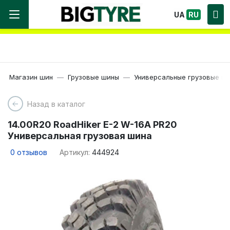
Мы работаем! Большой выбор Шин, быстрая
UA
RU
доставка по Украине!
Магазин шин
Грузовые шины
Универсальные грузовые ш
Назад в каталог
14.00R20 RoadHiker E-2 W-16A PR20
Универсальная грузовая шина
0
отзывов
Артикул:
444924