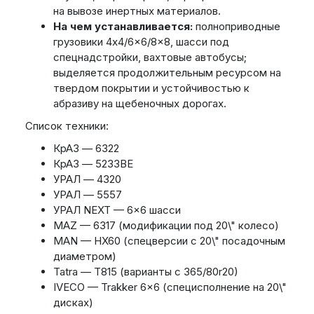
на вывозе инертных материалов.
На чем устанавливается:
полноприводные
грузовики 4x4/6x6/8x8, шасси под
спецнадстройки, вахтовые автобусы;
выделяется продолжительным ресурсом на
твердом покрытии и устойчивостью к
абразиву на щебеночных дорогах.
Список техники:
КрАЗ — 6322
КрАЗ — 5233BE
УРАЛ — 4320
УРАЛ — 5557
УРАЛ NEXT — 6x6 шасси
MAZ — 6317 (модификации под 20\" колесо)
MAN — HX60 (спецверсии с 20\" посадочным
диаметром)
Tatra — T815 (варианты с 365/80r20)
IVECO — Trakker 6x6 (специсполнение на 20\"
дисках)