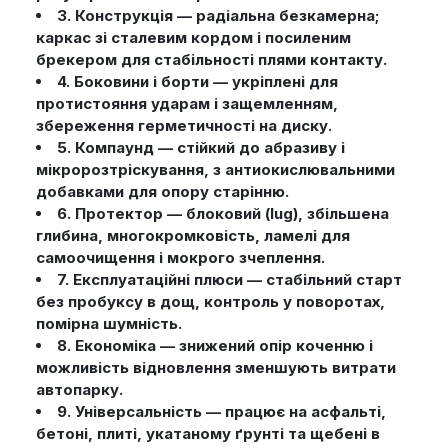
3. Конструкція — радіальна безкамерна;
каркас зі сталевим кордом і посиленим
брекером для стабільності плями контакту.
4. Боковини і борти — укріплені для
протистояння ударам і защемленням,
збереження герметичності на диску.
5. Компаунд — стійкий до абразиву і
мікророзтріскування, з антиокислювальними
добавками для опору старінню.
6. Протектор — блоковий (lug), збільшена
глибина, многокромковість, ламелі для
самоочищення і мокрого зчеплення.
7. Експлуатаційні плюси — стабільний старт
без пробуксу в дощ, контроль у поворотах,
помірна шумність.
8. Економіка — знижений опір коченню і
можливість відновлення зменшують витрати
автопарку.
9. Універсальність — працює на асфальті,
бетоні, плиті, укатаному ґрунті та щебені в