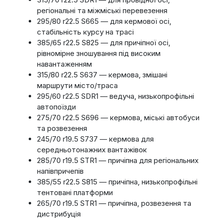
регіональні та міжміські перевезення
295/80 r22.5 S665 — для кермової осі,
стабільність курсу на трасі
385/65 r22.5 S825 — для причіпної осі,
рівномірне зношування під високим
навантаженням
315/80 r22.5 S637 — кермова, змішані
маршрути місто/трасa
295/60 r22.5 SDR1 — ведуча, низькопрофільні
автопоїзди
275/70 r22.5 S696 — кермова, міські автобуси
та розвезення
245/70 r19.5 S737 — кермова для
середньотонажних вантажівок
285/70 r19.5 STR1 — причіпна для регіональних
напівпричепів
385/55 r22.5 S815 — причіпна, низькопрофільні
тентовані платформи
265/70 r19.5 STR1 — причіпна, розвезення та
дистрибуція