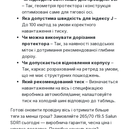
– Так, геометрія протектора і конструкція
оптимізовані саме для тягової осі.
Яка допустима швидкість для індексу J
–
До 100 км/год за умови коректного
навантаження і тиску.
Чи можна виконувати дорізання
протектора
– Так, за наявності заводських
міток і дотримання рекомендованої глибини
дорізу.
Чи допускається відновлення корпусу
–
Так, каркас розрахований на ретред за умови,
що не має структурних пошкоджень.
Який рекомендований тиск
– Визначається
навантаженням на вісь і специфікацією
виробника автомобіля/шини; налаштовуйте
тиск на холодній шині відповідно до таблиць.
Готові оновити провідну вісь і отримати більше
тяги за менші гроші? Замовляйте 265/70 r19.5 Sailun
SDR1 сьогодні — виробнича гарантія, чесна ціна і
швидка доставка. Потрібна консультація?