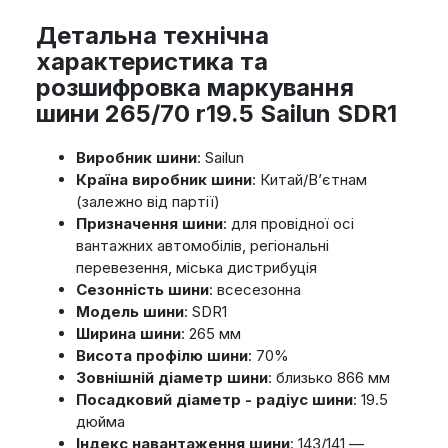
Детальна технічна
характеристика та
розшифровка маркування
шини 265/70 r19.5 Sailun SDR1
Виробник шини
: Sailun
Країна виробник шини
: Китай/В’єтнам
(залежно від партії)
Призначення шини
: для провідної осі
вантажних автомобілів, регіональні
перевезення, міська дистрибуція
Сезонність шини
: всесезонна
Модель шини
: SDR1
Ширина шини
: 265 мм
Висота профілю шини
: 70%
Зовнішній діаметр шини
: близько 866 мм
Посадковий діаметр - радіус шини
: 19.5
дюйма
Індекс навантаження шини
: 143/141 —