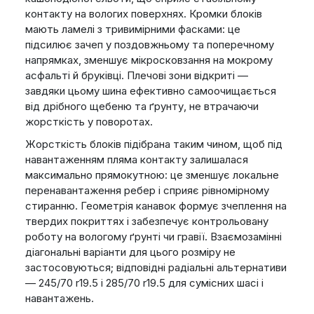
контакту на вологих поверхнях. Кромки блоків
мають ламелі з тривимірними фасками: це
підсилює зачеп у поздовжньому та поперечному
напрямках, зменшує мікросковзання на мокрому
асфальті й бруківці. Плечові зони відкриті —
завдяки цьому шина ефективно самоочищається
від дрібного щебеню та ґрунту, не втрачаючи
жорсткість у поворотах.
Жорсткість блоків підібрана таким чином, щоб під
навантаженням пляма контакту залишалася
максимально прямокутною: це зменшує локальне
перенавантаження ребер і сприяє рівномірному
стиранню. Геометрія канавок формує зчеплення на
твердих покриттях і забезпечує контрольовану
роботу на вологому ґрунті чи гравії. Взаємозамінні
діагональні варіанти для цього розміру не
застосовуються; відповідні радіальні альтернативи
— 245/70 r19.5 і 285/70 r19.5 для сумісних шасі і
навантажень.