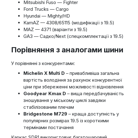
Mitsubishi Fuso — Fighter
Ford Trucks — Cargo
Hyundai — Mighty/HD
KamAZ — 4308/65115 (модифікації з 19.5)
MAZ — 4371 (варіанти з 19.5)
GАЗ — Садко/Next (спецкомплектації з 19.5)
Порівняння з аналогами шини
У порівнянні з конкурентами:
Michelin X Multi D
– привабливіша загальна
вартість володіння за рахунок конкурентної
ціни при збереженні можливості відновлення
Goodyear Kmax D
– вища передбачуваність
зношування у міському циклі завдяки
стабілізованим плечам
Bridgestone M729
– краща доступність у
популярних розмірах 19.5 із короткими
термінами постачання
Каркас SDR1 використовує багатошаровий