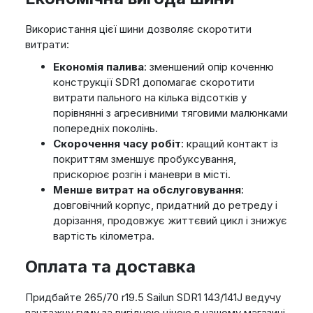
Використання цієї шини дозволяє скоротити
витрати:
Економія палива
: зменшений опір коченню
конструкції SDR1 допомагає скоротити
витрати пального на кілька відсотків у
порівнянні з агресивними тяговими малюнками
попередніх поколінь.
Скорочення часу робіт
: кращий контакт із
покриттям зменшує пробуксування,
прискорює розгін і маневри в місті.
Менше витрат на обслуговування
:
довговічний корпус, придатний до ретреду і
дорізання, продовжує життєвий цикл і знижує
вартість кілометра.
Оплата та доставка
Придбайте 265/70 r19.5 Sailun SDR1 143/141J ведучу
вантажну гуму за вигідною ціною в нашому магазині.