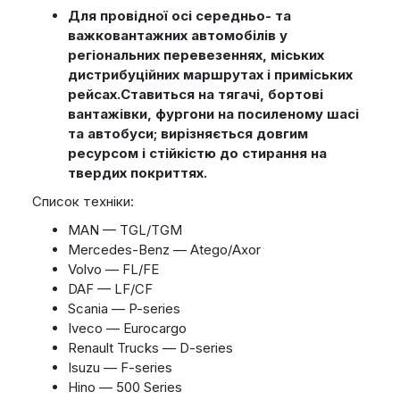
Для провідної осі середньо- та
важковантажних автомобілів у
регіональних перевезеннях, міських
дистрибуційних маршрутах і приміських
рейсах.
Ставиться на тягачі, бортові
вантажівки, фургони на посиленому шасі
та автобуси; вирізняється довгим
ресурсом і стійкістю до стирання на
твердих покриттях.
Список техніки:
MAN — TGL/TGM
Mercedes-Benz — Atego/Axor
Volvo — FL/FE
DAF — LF/CF
Scania — P-series
Iveco — Eurocargo
Renault Trucks — D-series
Isuzu — F-series
Hino — 500 Series