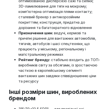
оптимізованою дисперсією сажі та силіки;
3D-ламелювання для тяги на мокрому;
комп’ютерна оптимізація плями контакту;
сталевий брекер з антикорозійним
покриттям; конструкція, придатна до
дорізання та багатократного відновлення
Призначення шин:
ведучі, кермові та
причіпні рішення для вантажних автомобілів,
тягачів, автобусів і шасі спецтехніки, що
працюють у міському, регіональному і
магістральному режимах
Рейтинг бренду:
стабільно входить до ТОП-
виробників світу за обсягами, із зростаючою
часткою в європейському сегменті
вантажних шин завдяки співвідношенню ціни
та ресурсу
Інші розміри шин, вироблених
брендом
315/70 r22.5 SDR1 — для провідної осі,