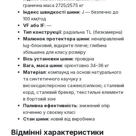
гранична маса 2725/2575 кг
Індекс швидкості шини
: J — безпечно до
100 км/год
VF або IF
: —
Тип конструкції
: радіальна TL (безкамерна)
Малюнок протектора шини
: ненаправлений
lug-блоковий, відкрите плече; глибина
збільшена для класу розміру
Вісь установки шини
: провідна
Вага, маса шини
: орієнтовно 34–36 кг
Матеріал
: компаунд на основі натурального
та синтетичного каучуку з
високодисперсною сажею/силікою; сталевий
корд, сталевий брекер, текстильні елементи
в бортовій зоні
Паливна ефективність
: знижений опір
коченню у своєму класі
Стан шини
: новий від виробника
Відмінні характеристики