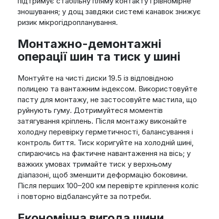
підтримує стабільну пляму контакту і рівномірне
зношування; у дощ завдяки системі канавок знижує
ризик мікрогідропланування.
Монтажно-демонтажні
операції шин та тиск у шині
Монтуйте на чисті диски 19.5 із відповідною
полицею та вантажним індексом. Використовуйте
пасту для монтажу, не застосовуйте мастила, що
руйнують гуму. Дотримуйтеся моментів
затягування кріплень. Після монтажу виконайте
холодну перевірку герметичності, балансування і
контроль биття. Тиск коригуйте на холодній шині,
спираючись на фактичне навантаження на вісь; у
важких умовах тримайте тиск у верхньому
діапазоні, щоб зменшити деформацію боковини.
Після перших 100–200 км перевірте кріплення коліс
і повторно відбалансуйте за потреби.
Економічна вигода шини