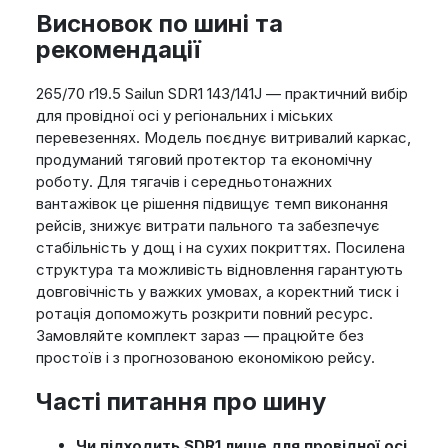
Висновок по шині та
рекомендації
265/70 r19.5 Sailun SDR1 143/141J — практичний вибір
для провідної осі у регіональних і міських
перевезеннях. Модель поєднує витривалий каркас,
продуманий тяговий протектор та економічну
роботу. Для тягачів і середньотонажних
вантажівок це рішення підвищує темп виконання
рейсів, знижує витрати пального та забезпечує
стабільність у дощ і на сухих покриттях. Посилена
структура та можливість відновлення гарантують
довговічність у важких умовах, а коректний тиск і
ротація допоможуть розкрити повний ресурс.
Замовляйте комплект зараз — працюйте без
простоїв і з прогнозованою економікою рейсу.
Часті питання про шину
Чи підходить SDR1 лише для провідної осі