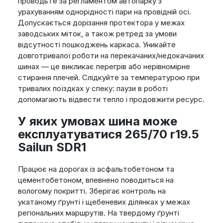
проводьте за регламентом автопарку з
урахуванням однорідності пари на провідній осі.
Допускається дорізання протектора у межах
заводських міток, а також ретред за умови
відсутності пошкоджень каркаса. Уникайте
довготривалої роботи на перекачаних/недокачаних
шинах — це викликає перегрів або нерівномірне
стирання плечей. Слідкуйте за температурою при
тривалих поїздках у спеку: паузи в роботі
допомагають відвести тепло і продовжити ресурс.
У яких умовах шина може
експлуатуватися 265/70 r19.5
Sailun SDR1
Працює на дорогах із асфальтобетоном та
цементобетоном, впевнено поводиться на
вологому покритті. Зберігає контроль на
укатаному ґрунті і щебеневих ділянках у межах
регіональних маршрутів. На твердому ґрунті