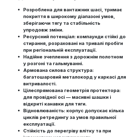
Розроблена для вантажних шасі, тримає
покриття в широкому діапазоні умов,
зберігаючи тягу та стабільність
упродовж зміни.
Ресурсний потенціал: компаунди стійкі до
стирання, розраховані на тривалі пробіги
при регіональній експлуатації.
Надійне зчеплення з дорожнім полотном
у розгоні та гальмуванні.
Армована силова структура:
багатошаровий металокорд у каркасі для
витривалості.
Цілеспрямована геометрія протектора:
для провідної осі — масивні шашки і
відкриті канавки для тяги.
Відновлюваність: корпус допускає кілька
циклів ретредингу за умов правильної
експлуатації.
Стійкість до перегріву влітку та при