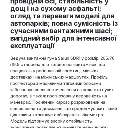
провідній осі, стабільність у
дощ і на сухому асфальті;
огляд та переваги моделі для
автопарків; повна сумісність із
сучасними вантажними шасі;
вигідний вибір для інтенсивної
експлуатації
Ведуча вантажна гума Sailun SDR1 у розмірі 265/70
r19.5 створена для тягової осі вантажівок, що
працюють у регіональній логістиці, міських
доставках і на міжміських маршрутах. Профіль
протектора з масивними тяговими блоками
забезпечує впевнене зчеплення на вологих і сухих
дорогах, а також прогнозовану керованість на
маневрах. Посилений каркас розрахований на
відновлення та дорізання, що продовжує життєвий
цикл шини та знижує собівартість кілометра.
Модель підтримує високу стабільність
зношування, дозволяє утримувати низький опір