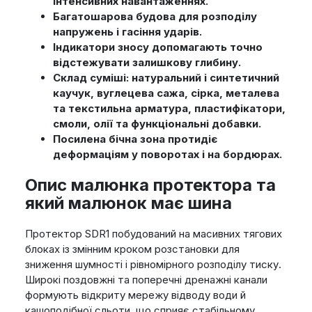
інтенсивних навантаженнях.
Багатошарова будова для розподілу
напружень і гасіння ударів.
Індикатори зносу допомагають точно
відстежувати залишкову глибину.
Склад суміші: натуральний і синтетичний
каучук, вуглецева сажа, сірка, металева
та текстильна арматура, пластифікатори,
смоли, олії та функціональні добавки.
Посилена бічна зона протидіє
деформаціям у поворотах і на бордюрах.
Опис малюнка протектора та
який малюнок має шина
Протектор SDR1 побудований на масивних тягових
блоках із змінним кроком розстановки для
зниження шумності і рівномірного розподілу тиску.
Широкі поздовжні та поперечні дренажні канали
формують відкриту мережу відводу води й
кашоподібної сльоти, що сприяє стабільному