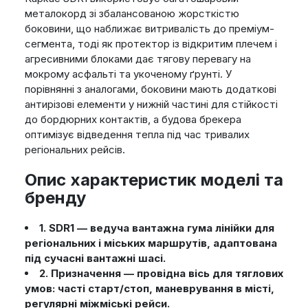
металокорд зі збалансованою жорсткістю
боковини, що наближає витривалість до преміум-
сегмента, тоді як протектор із відкритим плечем і
агресивними блоками дає тягову перевагу на
мокрому асфальті та укоченому ґрунті. У
порівнянні з аналогами, боковини мають додаткові
антирізові елементи у нижній частині для стійкості
до бордюрних контактів, а будова брекера
оптимізує відведення тепла під час тривалих
регіональних рейсів.
Опис характеристик моделі та
бренду
1. SDR1 — ведуча вантажна гума лінійки для
регіональних і міських маршрутів, адаптована
під сучасні вантажні шасі.
2. Призначення — провідна вісь для тяглових
умов: часті старт/стоп, маневрування в місті,
регулярні міжміські рейси.