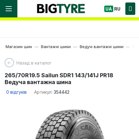
Ми працюємо! Великий вибір Шин, швидка
UA
RU
доставка по Україні!
Магазин шин
Вантажні шини
Ведучі вантажні шини
19.
Назад в каталог
265/70R19.5 Sailun SDR1 143/141J PR18
Ведуча вантажна шина
0
відгуків
Артикул:
354442