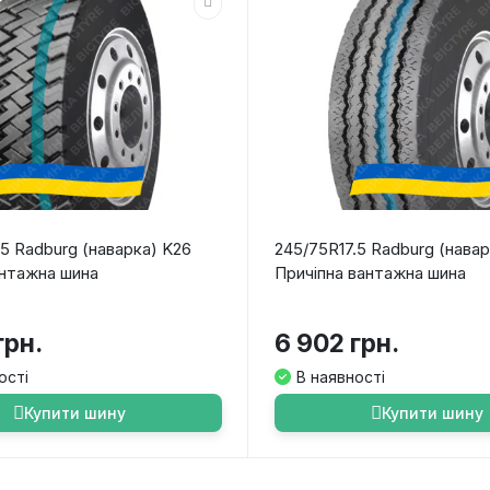
.5 Radburg (наварка) K26
245/75R17.5 Radburg (нава
нтажна шина
Причіпна вантажна шина
грн.
6 902 грн.
ості
В наявності
Купити шину
Купити шину