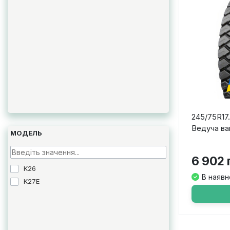
245/75R17
Ведуча ва
МОДЕЛЬ
6 902 
K26
В наявн
K27E