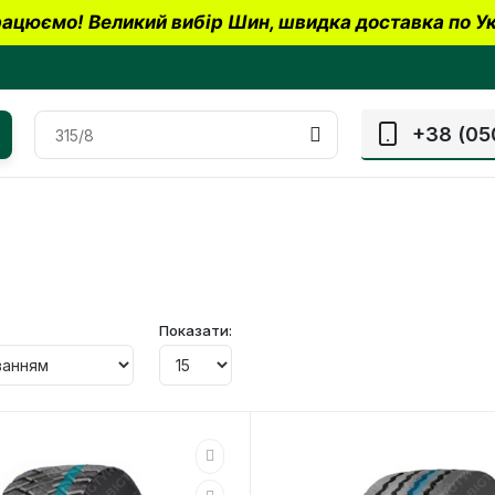
ацюємо! Великий вибір Шин, швидка доставка по Ук
+38 (05
Показати: