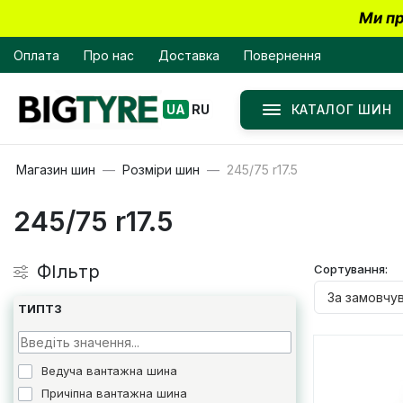
Ми пр
Оплата
Про нас
Доставка
Повернення
КАТАЛОГ ШИН
UA
RU
Магазин шин
Розміри шин
245/75 r17.5
245/75 r17.5
ФІльтр
Сортування:
ТИПТЗ
Ведуча вантажна шина
Причіпна вантажна шина