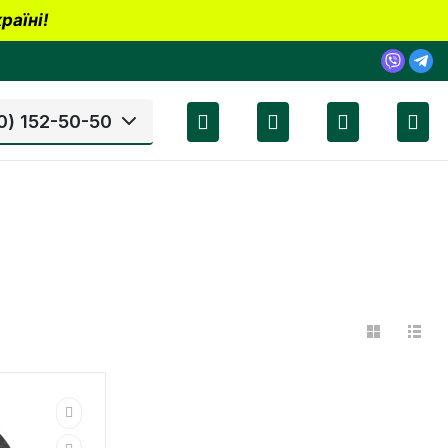
раїні!
0) 152-50-50