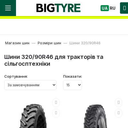
Ми працюємо! Великий вибір Шин, швидка
UA
RU
доставка по Україні!
Магазин шин
Розміри шин
Шини 320/90R46
Шини 320/90R46 для тракторів та
сільгосптехніки
Сортування:
Показати: