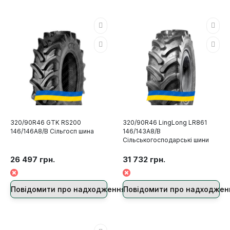
320/90R46 GTK RS200
320/90R46 LingLong LR861
146/146A8/B Сільгосп шина
146/143A8/B
Сільськогосподарські шини
26 497 грн.
31 732 грн.
Повідомити про надходження
Повідомити про надходжен