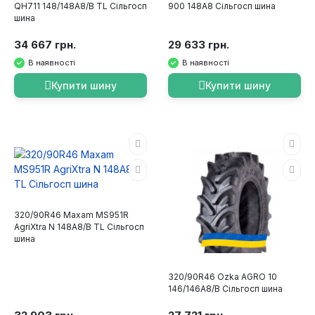
QH711 148/148A8/B TL Сільгосп
900 148A8 Сільгосп шина
шина
34 667 грн.
29 633 грн.
В наявності
В наявності
Купити шину
Купити шину
320/90R46 Maxam MS951R
AgriXtra N 148A8/B TL Сільгосп
шина
320/90R46 Ozka AGRO 10
146/146A8/B Сільгосп шина