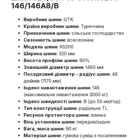
146/146A8/B
Виробник шини:
GTK
Країна виробник шини:
Туреччина
Призначення шини:
сільське господарство
Сезонність шини:
всесезонна
Модель шини:
RS200
Ширина шини:
320 мм
Висота профілю шини:
90%
Зовнішній діаметр шини:
1460 мм
Посадковий діаметр - радіус шини:
46
дюймів (1170 мм)
Індекс навантаження шини:
146
(максимальне навантаження 3000 кг)
Індекс швидкості шини:
В (до 50 км/год)
Тип конструкції шини:
радіальна TL
Рисунок протектора шини:
ялинка
Вісь установки шини:
передня/задня
Вага, маса шини:
90 кг
Матеріал шини:
гумова суміш з посиленнями