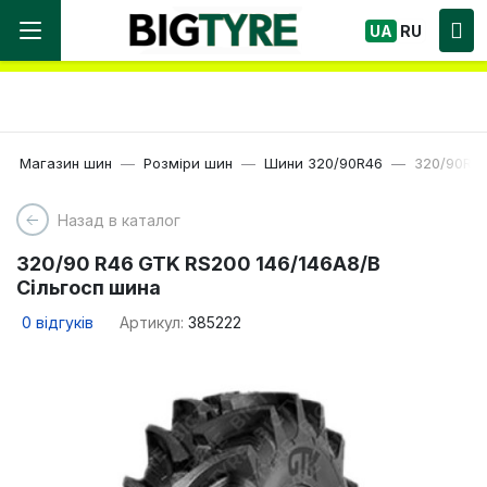
Ми працюємо! Великий вибір Шин, швидка
UA
RU
доставка по Україні!
Магазин шин
Розміри шин
Шини 320/90R46
320/90R46
Назад в каталог
320/90 R46 GTK RS200 146/146A8/B
Сільгосп шина
0
відгуків
Артикул:
385222