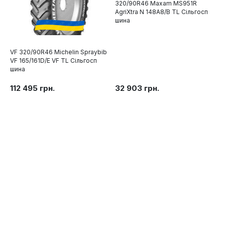
320/90R46 Maxam MS951R
AgriXtra N 148A8/B TL Сільгосп
шина
VF 320/90R46 Michelin Spraybib
VF 165/161D/E VF TL Сільгосп
шина
112 495 грн.
32 903 грн.