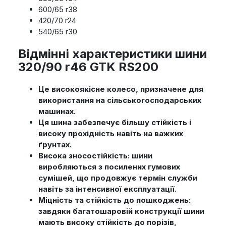
600/65 r38
420/70 r24
540/65 r30
Відмінні характеристики шини
320/90 r46 GTK RS200
Це високоякісне колесо, призначене для
використання на сільськогосподарських
машинах.
Ця шина забезпечує більшу стійкість і
високу прохідність навіть на важких
ґрунтах.
Висока зносостійкість: шини
виробляються з посилених гумових
сумішей, що продовжує термін служби
навіть за інтенсивної експлуатації.
Міцність та стійкість до пошкоджень:
завдяки багатошаровій конструкції шини
мають високу стійкість до порізів,