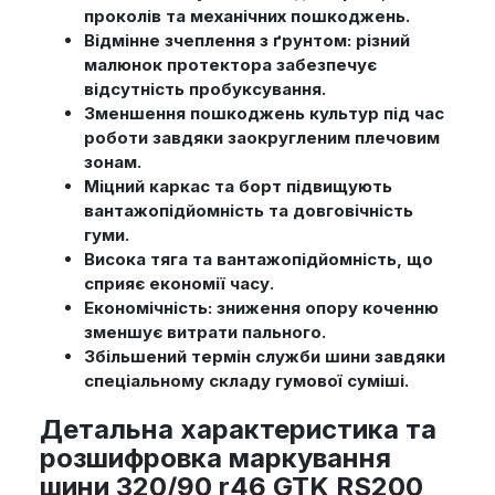
проколів та механічних пошкоджень.
Відмінне зчеплення з ґрунтом: різний
малюнок протектора забезпечує
відсутність пробуксування.
Зменшення пошкоджень культур під час
роботи завдяки заокругленим плечовим
зонам.
Міцний каркас та борт підвищують
вантажопідйомність та довговічність
гуми.
Висока тяга та вантажопідйомність, що
сприяє економії часу.
Економічність: зниження опору коченню
зменшує витрати пального.
Збільшений термін служби шини завдяки
спеціальному складу гумової суміші.
Детальна характеристика та
розшифровка маркування
шини 320/90 r46 GTK RS200