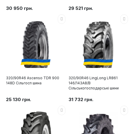
30 950 грн.
29 521 грн.
320/90R46 Ascenso TDR 900
320/90R46 LingLong LR861
148D Сільгосп шина
146/143A8/B
Сільськогосподарські шини
25 130 грн.
31 732 грн.