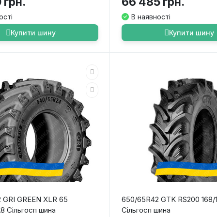
 грн.
66 485 грн.
ості
В наявності
Купити шину
Купити шину
 GRI GREEN XLR 65
650/65R42 GTK RS200 168/
A8 Сільгосп шина
Сільгосп шина