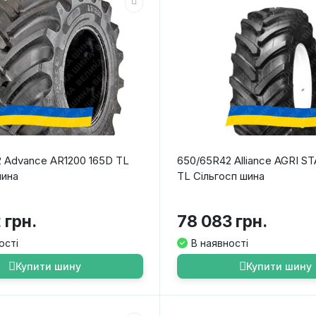
 Advance AR1200 165D TL
650/65R42 Alliance AGRI ST
шина
TL Сільгосп шина
 грн.
78 083 грн.
ості
В наявності
Купити шину
Купити шину