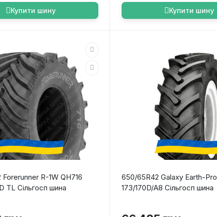
Купити шину
Купити шину
 Forerunner R-1W QH716
650/65R42 Galaxy Earth-Pr
/D TL Сільгосп шина
173/170D/A8 Сільгосп шина