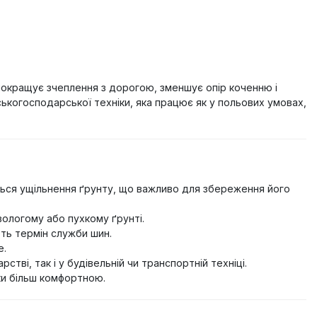
покращує зчеплення з дорогою, зменшує опір коченню і
ькогосподарської техніки, яка працює як у польових умовах,
ься ущільнення ґрунту, що важливо для збереження його
ологому або пухкому ґрунті.
ть термін служби шин.
е.
тві, так і у будівельній чи транспортній техніці.
ки більш комфортною.