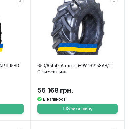
AR II 158D
650/65R42 Armour R-1W 161/158A8/D
Сільгосп шина
56 168 грн.
В наявності
Купити шину