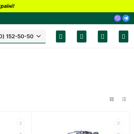
раїні!
0) 152-50-50