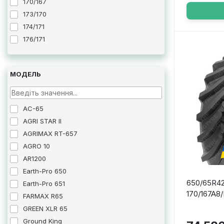
170/167
Vredestein
173/170
174/171
176/171
МОДЕЛЬ
AC-65
AGRI STAR II
AGRIMAX RT-657
AGRO 10
AR1200
Earth-Pro 650
650/65R42
Earth-Pro 651
170/167A8
FARMAX R65
GREEN XLR 65
Ground King