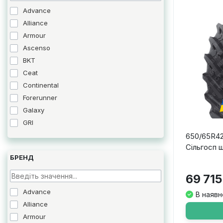
Advance
Alliance
Armour
Ascenso
BKT
Ceat
Continental
Forerunner
Galaxy
GRI
GTK
650/65R42
Сільгосп 
LingLong
БРЕНД
Maxam
Maximo
69 715
Mitas
Advance
В наявн
Nokian
Alliance
Ozka
Armour
Petlas