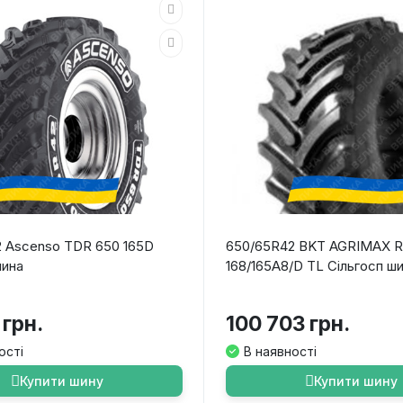
 Ascenso TDR 650 165D
650/65R42 BKT AGRIMAX 
шина
168/165A8/D TL Сільгосп ш
 грн.
100 703 грн.
ості
В наявності
Купити шину
Купити шину