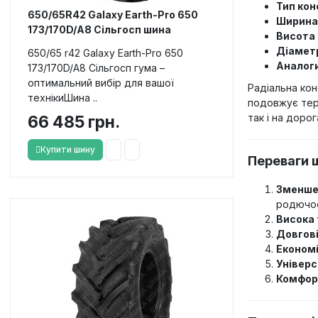
Тип кон
650/65R42 Galaxy Earth-Pro 650
Ширина
173/170D/A8 Сільгосп шина
Висота 
Діаметр
650/65 r42 Galaxy Earth-Pro 650
Аналоги
173/170D/A8 Сільгосп гума –
оптимальний вибір для вашої
Радіальна кон
технікиШина ..
подовжує терм
так і на доро
66 485 грн.
Купити шину
Переваги 
Зменшен
родючос
Висока 
Довгові
Економі
Універс
Комфор