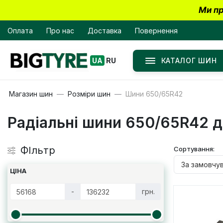
Ми пр
Оплата
Про нас
Доставка
Повернення
КАТАЛОГ ШИН
UA
RU
Магазин шин
Розміри шин
Шини 650/65R42
Радіальні шини 650/65R42 д
ФІльтр
Сортування:
ЦІНА
-
грн.