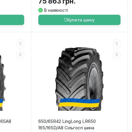
75 863 грн.
В наявності
Купити шину
165A8
650/65R42 LingLong LR650
165/165D/A8 Сільгосп шина