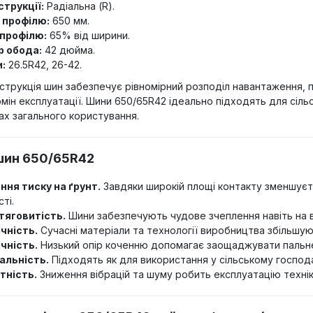
струкції:
Радіальна (R).
 профілю:
650 мм.
профілю:
65% від ширини.
 обода:
42 дюйма.
:
26.5R42, 26-42.
струкція шин забезпечує рівномірний розподіл навантаження, 
ін експлуатації. Шини 650/65R42 ідеально підходять для сільс
гах загального користування.
шин 650/65R42
ня тиску на ґрунт.
Завдяки широкій площі контакту зменшуєт
ті.
тяговитість.
Шини забезпечують чудове зчеплення навіть на в
чність.
Сучасні матеріали та технології виробництва збільшую
чність.
Низький опір коченню допомагає заощаджувати пальн
альність.
Підходять як для використання у сільському господарс
тність.
Зниження вібрацій та шуму робить експлуатацію техні