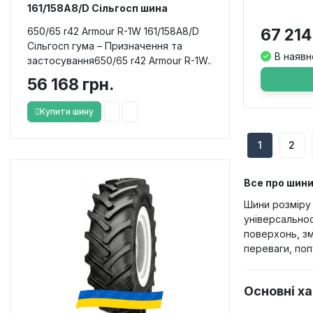
161/158A8/D Сільгосп шина
650/65 r42 Armour R-1W 161/158A8/D
67 214
Сільгосп гума – Призначення та
В наявн
застосування650/65 r42 Armour R-1W..
56 168 грн.
Купити шину
1
2
Все про шини
Шини розміру 
універсальнос
поверхонь, зм
переваги, поп
Основні х