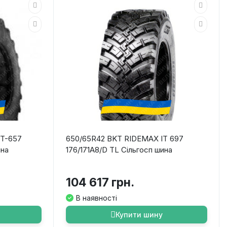
RT-657
650/65R42 BKT RIDEMAX IT 697
ина
176/171A8/D TL Сільгосп шина
104 617 грн.
В наявності
Купити шину