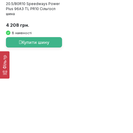
20.5/80R10 Speedways Power
Plus 96A3 TL PR10 Сільгосп
шина
4 208 грн.
В наявності
Купити шину
ФІльтр