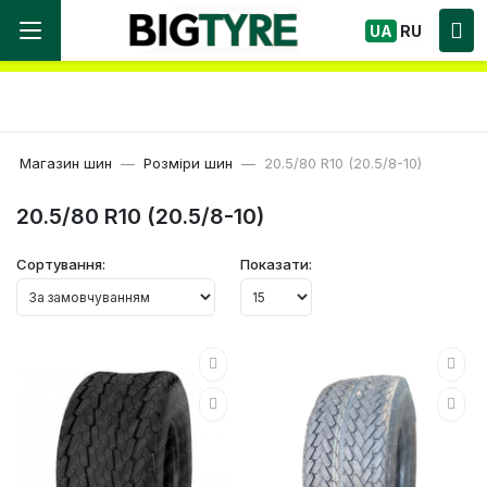
Ми працюємо! Великий вибір Шин, швидка
UA
RU
доставка по Україні!
Магазин шин
Розміри шин
20.5/80 R10 (20.5/8-10)
20.5/80 R10 (20.5/8-10)
Сортування:
Показати: