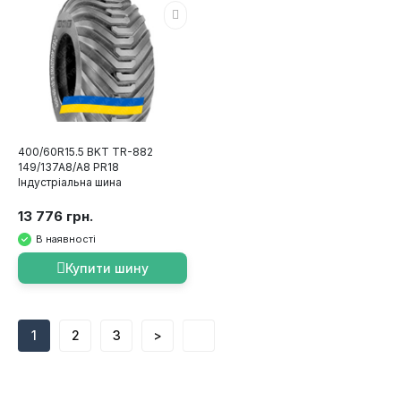
400/60R15.5 BKT TR-882
149/137A8/A8 PR18
Індустріальна шина
13 776 грн.
В наявності
Купити шину
1
2
3
>