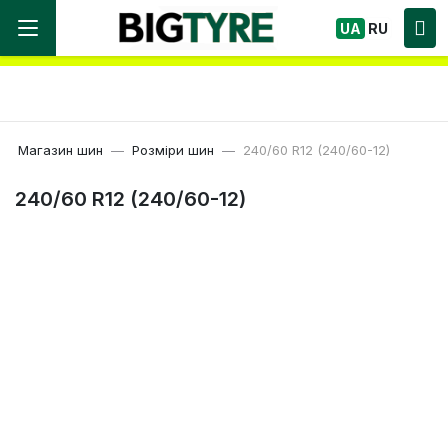
Ми працюємо! Великий вибір Шин, швидка
UA
RU
доставка по Україні!
Магазин шин
Розміри шин
240/60 R12 (240/60-12)
240/60 R12 (240/60-12)