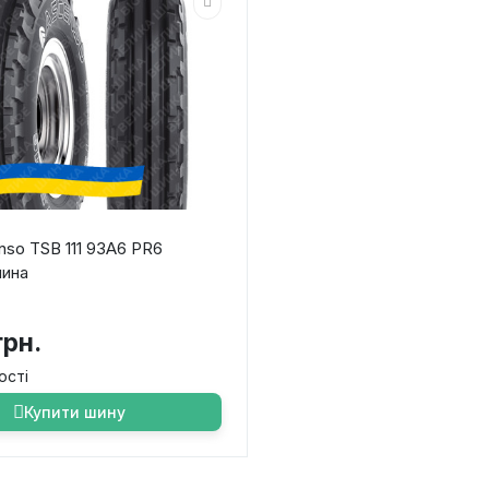
nso TSB 111 93A6 PR6
шина
грн.
ості
Купити шину