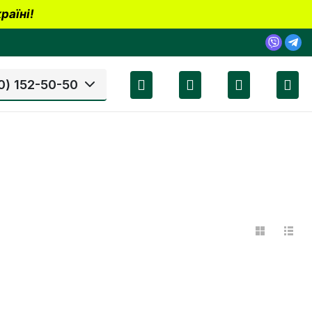
раїні!
0) 152-50-50