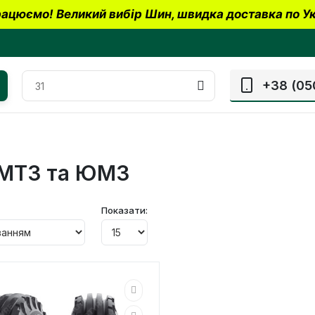
ацюємо! Великий вибір Шин, швидка доставка по Ук
+38 (05
в МТЗ та ЮМЗ
Показати: