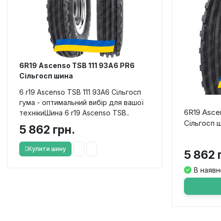
6R19 Ascenso TSB 111 93A6 PR6
Сільгосп шина
6 r19 Ascenso TSB 111 93A6 Сільгосп
гума - оптимальний вибір для вашої
6R19 Asce
технікиШина 6 r19 Ascenso TSB..
Сільгосп 
5 862 грн.
Купити шину
5 862 
В наявн