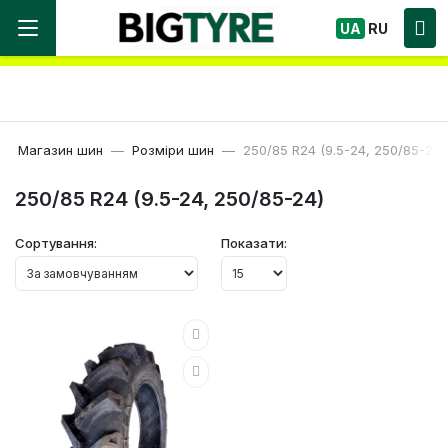
Ми працюємо! Великий вибір Шин, швидка
UA
RU
доставка по Україні!
Магазин шин
Розміри шин
250/85 R24 (9.5-24, 250/85-24)
250/85 R24 (9.5-24, 250/85-24)
Сортування:
Показати: