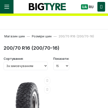
Ми працюємо! Великий вибір Шин, швидка
UA
RU
доставка по Україні!
Магазин шин
Розміри шин
200/70 R16 (200/70-16)
200/70 R16 (200/70-16)
Сортування:
Показати: