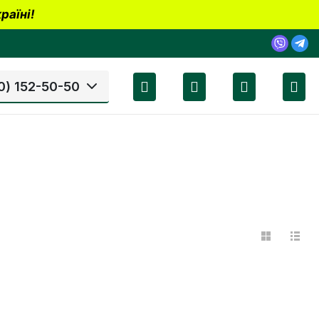
раїні!
0) 152-50-50