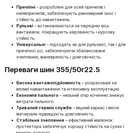
Причіпні
– розроблені для осей причепів і
напівпричепів, забезпечують рівномірний знос і
стійкість до навантажень.
Рульові
– встановлюються на передню вісь
вантажівок, покращують керованість і курсову
стійкість.
Універсальні
– підходять як для рульової, так і для
причіпної осі, забезпечуючи збалансоване
зчеплення, маневреність і довговічність.
Переваги шин 355/50r22.5
Висока вантажопідйомність
– розраховані на
великі навантаження та інтенсивну експлуатацію.
Економія пального
– низький опір коченню знижує
витрати пального.
Тривалий термін служби
– міцний каркас і якісні
матеріали підвищують довговічність.
Стабільне зчеплення
– ефективний малюнок
протектора забезпечує хорошу стійкість на сухих і
мокрих дорогах.