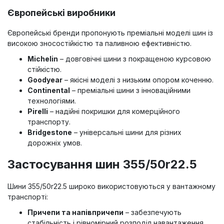
Європейські виробники
Європейські бренди пропонують преміальні моделі шин із
високою зносостійкістю та паливною ефективністю.
Michelin
– довговічні шини з покращеною курсовою
стійкістю.
Goodyear
– якісні моделі з низьким опором коченню.
Continental
– преміальні шини з інноваційними
технологіями.
Pirelli
– надійні покришки для комерційного
транспорту.
Bridgestone
– універсальні шини для різних
дорожніх умов.
Застосування шин 355/50r22.5
Шини 355/50r22.5 широко використовуються у вантажному
транспорті:
Причепи та напівпричепи
– забезпечують
стабільність і рівномірний розподіл навантаження.