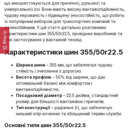
що використовуються для причіпної, рульової та
універсальної осі. Вони мають високу вантажопідйомність,
чудову керованість і підвищену зносостійкість, що робить
їх популярним вибором для транспортних компаній та
далекобійників. У цій статті детально розглянемо
ФІльтр
характеристики шин 355/50r22.5, провідних виробників та
їхнє застосування у вантажній техніці.
Характеристики шин 355/50r22.5
Ширина шини
– 355 мм, що забезпечує чудову
стійкість і зчеплення з дорогою.
Висота профілю
– 50% від ширини, що дає
оптимальний баланс між комфортом і
вантажопідйомністю.
Посадковий діаметр
– 22.5 дюйма, стандартний
розмір для більшості вантажівок і причепів.
Тип конструкції
– радіальні (r), що забезпечує
низький опір коченню та збільшений термін служби.
Основні типи шин 355/50r22.5