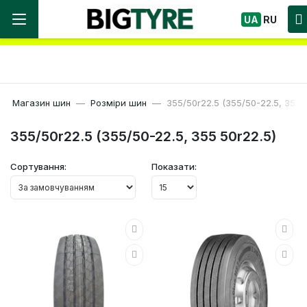
Ми працюємо! Великий вибір Шин, швидка
UA
RU
доставка по Україні!
Магазин шин
Розміри шин
355/50r22.5 (355/50-22.5, 355 
355/50r22.5 (355/50-22.5, 355 50r22.5)
Сортування:
Показати: