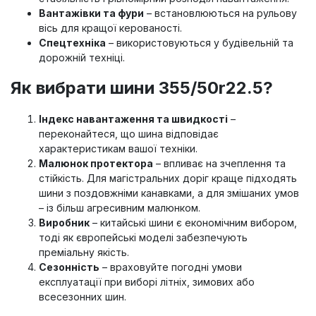
Вантажівки та фури
– встановлюються на рульову
вісь для кращої керованості.
Спецтехніка
– використовуються у будівельній та
дорожній техніці.
Як вибрати шини 355/50r22.5?
Індекс навантаження та швидкості
–
переконайтеся, що шина відповідає
характеристикам вашої техніки.
Малюнок протектора
– впливає на зчеплення та
стійкість. Для магістральних доріг краще підходять
шини з поздовжніми канавками, а для змішаних умов
– із більш агресивним малюнком.
Виробник
– китайські шини є економічним вибором,
тоді як європейські моделі забезпечують
преміальну якість.
Сезонність
– враховуйте погодні умови
експлуатації при виборі літніх, зимових або
всесезонних шин.