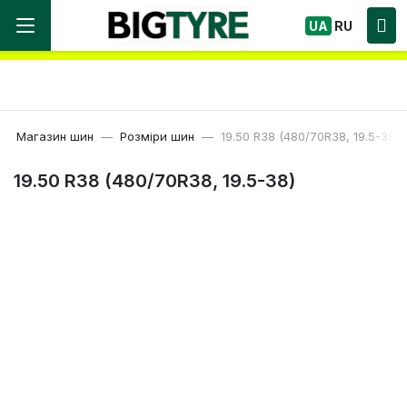
Ми працюємо! Великий вибір Шин, швидка
UA
RU
доставка по Україні!
Магазин шин
Розміри шин
19.50 R38 (480/70R38, 19.5-38)
19.50 R38 (480/70R38, 19.5-38)