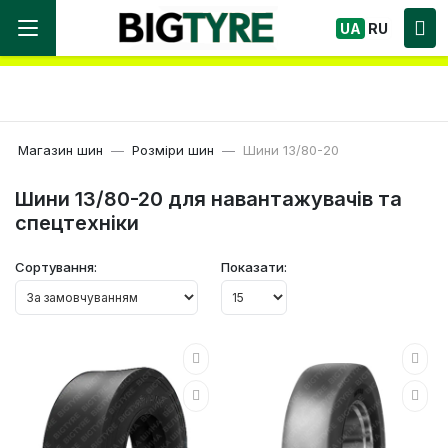
Ми працюємо! Великий вибір Шин, швидка
UA
RU
доставка по Україні!
Магазин шин
Розміри шин
Шини 13/80-20
Шини 13/80-20 для навантажувачів та
спецтехніки
Сортування:
Показати: